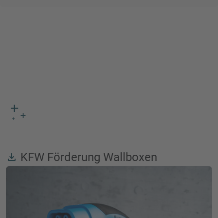
KFW Förderung Wallboxen
file_download