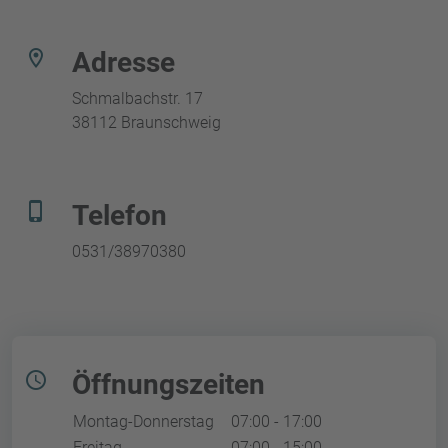
location_on
Adresse
Schmalbachstr. 17
38112 Braunschweig
phone_iphone
Telefon
0531/38970380
schedule
Öffnungszeiten
Montag-Donnerstag
07:00 - 17:00
Freitag
07:00 - 15:00